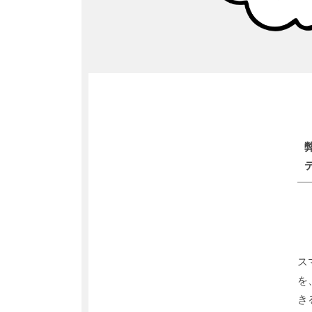
ス
を
き